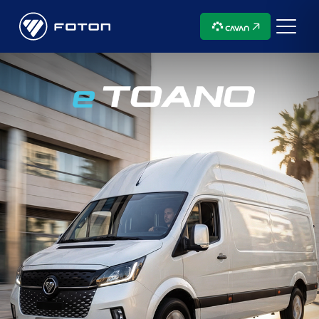
Abre
numa
nova
janela